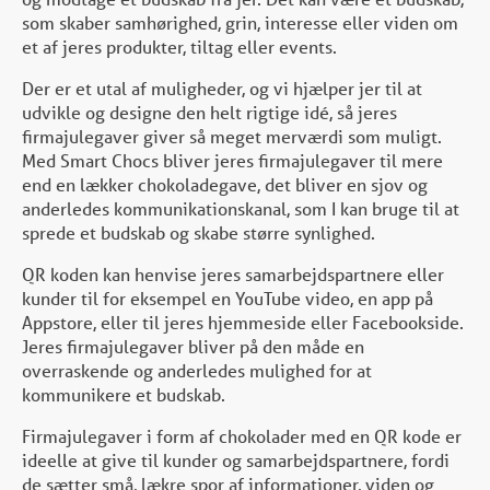
som skaber samhørighed, grin, interesse eller viden om
et af jeres produkter, tiltag eller events.
Der er et utal af muligheder, og vi hjælper jer til at
udvikle og designe den helt rigtige idé, så jeres
firmajulegaver giver så meget merværdi som muligt.
Med Smart Chocs bliver jeres firmajulegaver til mere
end en lækker chokoladegave, det bliver en sjov og
anderledes kommunikationskanal, som I kan bruge til at
sprede et budskab og skabe større synlighed.
QR koden kan henvise jeres samarbejdspartnere eller
kunder til for eksempel en YouTube video, en app på
Appstore, eller til jeres hjemmeside eller Facebookside.
Jeres firmajulegaver bliver på den måde en
overraskende og anderledes mulighed for at
kommunikere et budskab.
Firmajulegaver i form af chokolader med en QR kode er
ideelle at give til kunder og samarbejdspartnere, fordi
de sætter små, lækre spor af informationer, viden og