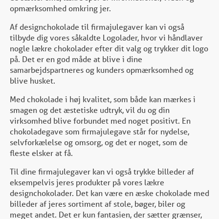
opmærksomhed omkring jer.
Af designchokolade til firmajulegaver kan vi også
tilbyde dig vores såkaldte Logolader, hvor vi håndlaver
nogle lækre chokolader efter dit valg og trykker dit logo
på. Det er en god måde at blive i dine
samarbejdspartneres og kunders opmærksomhed og
blive husket.
Med chokolade i høj kvalitet, som både kan mærkes i
smagen og det æstetiske udtryk, vil du og din
virksomhed blive forbundet med noget positivt. En
chokoladegave som firmajulegave står for nydelse,
selvforkælelse og omsorg, og det er noget, som de
fleste elsker at få.
Til dine firmajulegaver kan vi også trykke billeder af
eksempelvis jeres produkter på vores lækre
designchokolader. Det kan være en æske chokolade med
billeder af jeres sortiment af stole, bøger, biler og
meget andet. Det er kun fantasien, der sætter grænser,